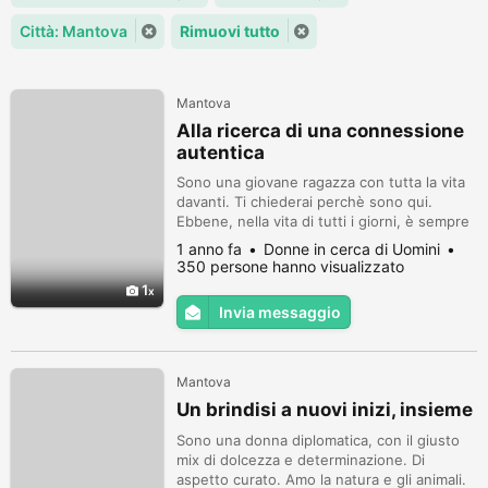
Città: Mantova
Rimuovi tutto
Mantova
Alla ricerca di una connessione
autentica
Sono una giovane ragazza con tutta la vita
davanti. Ti chiederai perchè sono qui.
Ebbene, nella vita di tutti i giorni, è sempre
più difficile trovare un ragazzo posato, un
1 anno fa
Donne in cerca di Uomini
ragazzo che guardi al futuro con ottimismo,
350 persone hanno visualizzato
che pensi al domani con progetti e sogni da
1
realizzare. Sei tu?
Invia messaggio
Mantova
Un brindisi a nuovi inizi, insieme
Sono una donna diplomatica, con il giusto
mix di dolcezza e determinazione. Di
aspetto curato. Amo la natura e gli animali.