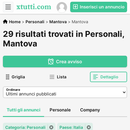
Inserisci un annuncio
Home
>
Personali
>
Mantova
>
Mantova
29 risultati trovati in Personali,
Mantova
Crea avviso
Griglia
Lista
Dettaglio
Ordinare
Tutti gli annunci
Personale
Company
Categoria: Personali
Paese: Italia