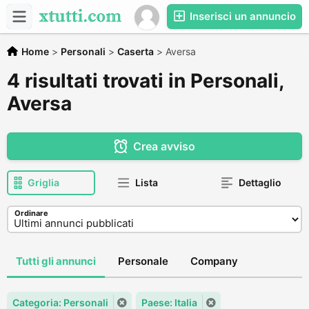
Inserisci un annuncio
Home
>
Personali
>
Caserta
>
Aversa
4 risultati trovati in Personali,
Aversa
Crea avviso
Griglia
Lista
Dettaglio
Ordinare
Tutti gli annunci
Personale
Company
Categoria: Personali
Paese: Italia