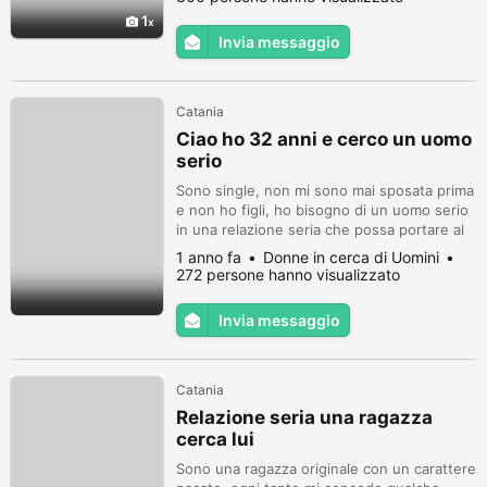
1
Invia messaggio
Catania
Ciao ho 32 anni e cerco un uomo
serio
Sono single, non mi sono mai sposata prima
e non ho figli, ho bisogno di un uomo serio
in una relazione seria che possa portare al
matrimonio, dovrebbe avere almeno 40
1 anno fa
Donne in cerca di Uomini
anni, contattami se sei serio così possiamo
272 persone hanno visualizzato
conoscerci meglio
Invia messaggio
Catania
Relazione seria una ragazza
cerca lui
Sono una ragazza originale con un carattere