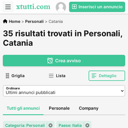
Inserisci un annuncio
Home
>
Personali
>
Catania
35 risultati trovati in Personali,
Catania
Crea avviso
Griglia
Lista
Dettaglio
Ordinare
Tutti gli annunci
Personale
Company
Categoria: Personali
Paese: Italia