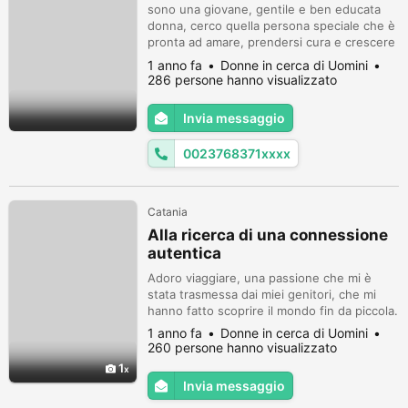
sono una giovane, gentile e ben educata
donna, cerco quella persona speciale che è
pronta ad amare, prendersi cura e crescere
insieme come una cosa sola in amore e
1 anno fa
Donne in cerca di Uomini
armonia
286 persone hanno visualizzato
Invia messaggio
0023768371xxxx
Catania
Alla ricerca di una connessione
autentica
Adoro viaggiare, una passione che mi è
stata trasmessa dai miei genitori, che mi
hanno fatto scoprire il mondo fin da piccola.
1 anno fa
Donne in cerca di Uomini
260 persone hanno visualizzato
1
Invia messaggio