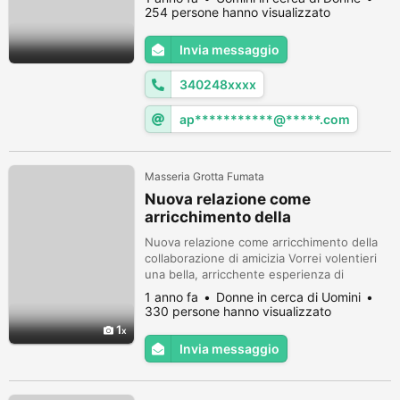
254 persone hanno visualizzato
Invia messaggio
340248xxxx
ap***********@*****.com
Masseria Grotta Fumata
Nuova relazione come
arricchimento della
collaborazione di amicizia
Nuova relazione come arricchimento della
collaborazione di amicizia Vorrei volentieri
una bella, arricchente esperienza di
amicizia/partnership a livello degli occhi.
1 anno fa
Donne in cerca di Uomini
Immagino una relazione aperta, onesta,
330 persone hanno visualizzato
premurosa, ma non restrittiva, tollerante in
1
cui, oltre a molte somiglianze, l'attrazione
Invia messaggio
fisica è giusta. Tra i 40 e circa 68 anni
"giovane", piuttosto m...