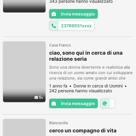
343 persone hanno visualizzato
cerca di trovare il vero amore. voglio un
uomo onesto e orientato alla famiglia per
Invia messaggio
iniziare una relazione che potrebbe portare
al matrimonio. non sono qui pe...
23769551xxxx
Casa Franco
ciao, sono qui in cerca di una
relazione seria
Sono una donna divertente e realistica alla
ricerca di un uomo amato con cui sviluppare
una relazione, sia come grandi amici che
come impegno romantico a lungo termine.
1 anno fa
Donne in cerca di Uomini
Sono una donna gentile, energica, onesta,
242 persone hanno visualizzato
appassionata, intelligente,
5
compassionevole, molto romantica e
Invia messaggio
sensuale, accomodante, gentile,
premurosa, buona ascoltatrice, affidabile,
attraente, ...
Biancavilla
cerco un compagno di vita