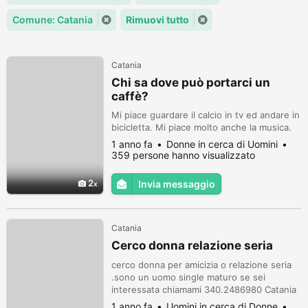
Comune: Catania
Rimuovi tutto
Catania
Chi sa dove può portarci un
caffè?
Mi piace guardare il calcio in tv ed andare in
bicicletta. Mi piace molto anche la musica.
1 anno fa
Donne in cerca di Uomini
359 persone hanno visualizzato
2
Invia messaggio
Catania
Cerco donna relazione seria
cerco donna per amicizia o relazione seria
.sono un uomo single maturo se sei
interessata chiamami 340.2486980 Catania
1 anno fa
Uomini in cerca di Donne