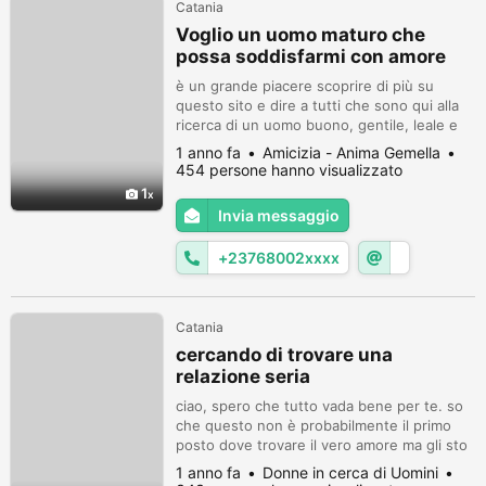
Catania
Voglio un uomo maturo che
possa soddisfarmi con amore
è un grande piacere scoprire di più su
questo sito e dire a tutti che sono qui alla
ricerca di un uomo buono, gentile, leale e
responsabile di 38 anni e oltre per una
1 anno fa
Amicizia - Anima Gemella
compagnia per tutta la vita e anche per
454 persone hanno visualizzato
trascorrere il resto dei miei giorni con te
1
sulla terra
Invia messaggio
+23768002xxxx
Catania
cercando di trovare una
relazione seria
ciao, spero che tutto vada bene per te. so
che questo non è probabilmente il primo
posto dove trovare il vero amore ma gli sto
dando una possibilità pur essendo
1 anno fa
Donne in cerca di Uomini
ottimista. sono una donna di 32 anni che