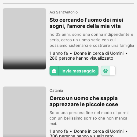
Aci Sant'Antonio
Sto cercando l'uomo dei miei
sogni, l'amore della mia vita
ho 33 anni, sono una donna indipendente e
seria, cerco un uomo serio con cui
possiamo sistemarci e costruire una famiglia
felice. Se sei interessato, scrivimi e
1 anno fa
Donne in cerca di Uomini
possiamo costruire questo insieme. Grazie.
286 persone hanno visualizzato
Invia messaggio
Catania
Cerco un uomo che sappia
apprezzare le piccole cose
Sono una persona fine nel modo di pormi,
con un bellissimo sorriso che non manca
mai.
1 anno fa
Donne in cerca di Uomini
306 persone hanno visualizzato