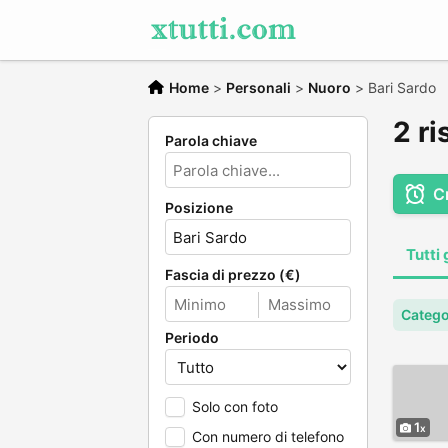
Home
>
Personali
>
Nuoro
>
Bari Sardo
2 ri
Parola chiave
C
Posizione
Tutti 
Fascia di prezzo (€)
Catego
Periodo
Solo con foto
1
Con numero di telefono