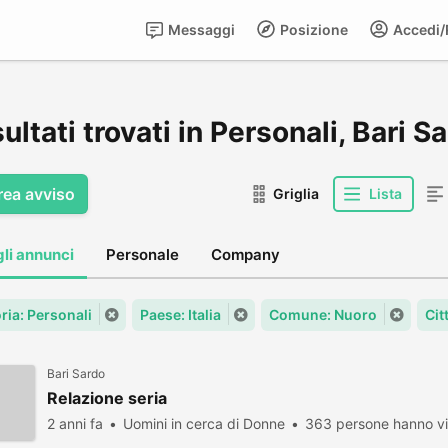
Messaggi
Posizione
Accedi/R
sultati trovati in Personali, Bari S
rea avviso
Griglia
Lista
gli annunci
Personale
Company
ria: Personali
Paese: Italia
Comune: Nuoro
Cit
Bari Sardo
Relazione seria
2 anni fa
Uomini in cerca di Donne
363 persone hanno vi