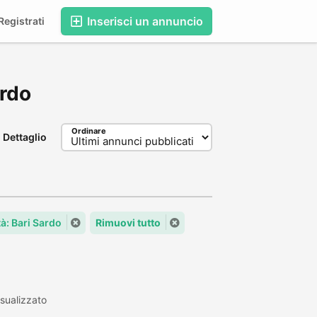
Inserisci un annuncio
egistrati
ardo
Ordinare
Dettaglio
tà: Bari Sardo
Rimuovi tutto
sualizzato