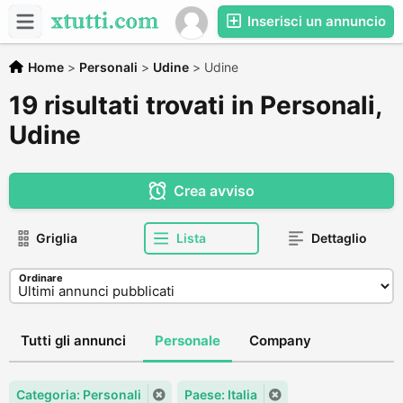
Inserisci un annuncio
Home
>
Personali
>
Udine
>
Udine
19 risultati trovati in Personali,
Udine
Crea avviso
Griglia
Lista
Dettaglio
Ordinare
Tutti gli annunci
Personale
Company
Categoria: Personali
Paese: Italia