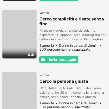
Verona
Cerco complicità e risate senza
fine
Mi piace viaggiare, anche da sola, ho
esplorato il Giappone. Amo la fotografia che
cattura momenti significativi. Parlo Inglese,
Francese e Spagnolo. Amo vivere.
1 anno fa
Donne in cerca di Uomini
300 persone hanno visualizzato
2
Invia messaggio
Verona
Cerco la persona giusta
NO STRANIERI, NO AGENZIE Salve, sono
Valentina, ho 38 anni, sono italiana, amo la
natura, sono solare, sensibile quanto
determinata, rispetto ed educazione in
1 anno fa
Donne in cerca di Uomini
primis, desidero un uomo con i miei stessi
306 persone hanno visualizzato