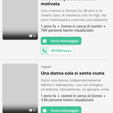
motivata
Vivo e lavoro a Verona, ho 38 anni e mi
chiamo Sara. Al momento non ho figli, ma
sono interessata a costruire una relazione
stabile con una persona seria. Sebbene sia
1 anno fa
Donne in cerca di Uomini
aperta all’idea di un trasferimento, sarà
790 persone hanno visualizzato
possibile solo se si instaurerà un legame
1
profondo e sincero. Non mi interessano
Invia messaggio
avventure o persone non motivate. Vorrei
incontrare un uomo italiano, ...
351561xxxx
Vigasio
Una donna sola si sente vuota
Cerco una donna, indipendentemente
dall'età o dall'aspetto, con cui stringere
un'amicizia. Clinicamente, un giovane uomo
single, bello, rispettabile. Non uso droghe o
1 anno fa
Uomini in cerca di Donne
alcun tipo di alcol. Mangio sano e faccio
338 persone hanno visualizzato
esercizio. Vorrei provare una ragazza
italiana o qualsiasi tipo. Grazie
1
Invia messaggio