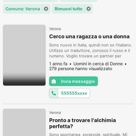
Comune: Verona
Rimuovi tutto
Verona
Cerco una ragazza o una donna
Sono nuovo in Italia, quindi non so l'italiano.
Utilizzo un traduttore, conosco il russo e il
rumeno. Voglio trovare un partner per
incontri frequenti o occasionali. Sono una
1 anno fa
Uomini in cerca di Donne
persona dal comportamento normale,
279 persone hanno visualizzato
equilibrata e calma. Sono libero dalle 21:00
alle 2:30 del mattino. Ho davvero 23 anni e
Invia messaggio
spero che non vi facciate scoraggiare dalla
mia scarsa cono...
555555xxxx
Verona
Pronto a trovare l'alchimia
perfetta?
Sono spontanea, socievole, spirituale. Mi