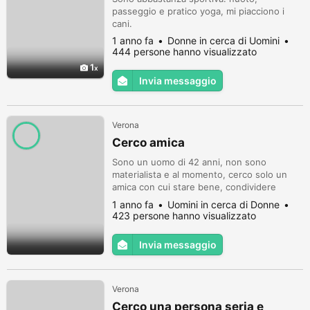
passeggio e pratico yoga, mi piacciono i
cani.
1 anno fa
Donne in cerca di Uomini
444 persone hanno visualizzato
1
Invia messaggio
Verona
Cerco amica
Sono un uomo di 42 anni, non sono
materialista e al momento, cerco solo un
amica con cui stare bene, condividere
momenti piacevoli insieme, una semplice
1 anno fa
Uomini in cerca di Donne
camminata con due chiacchiere, un uscita in
423 persone hanno visualizzato
montagna, una semplice passeggiata in riva
al lago, cose semplici. Poi sarà quello che
Invia messaggio
sarà. Devi essere capace di entrarmi
dentro, certa di te stessa e senza masc...
Verona
Cerco una persona seria e