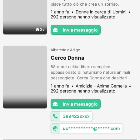
piace tutto ciò che crea un sorriso.
1 anno fa
Donne in cerca di Uomini
292 persone hanno visualizzato
2
Invia messaggio
Albaredo d'Adige
Cerco Donna
58 enne celibe libero semplice
appassionato di naturismo natura animali
passeggiate. Cerca Donna che desideri
formare famiglia e avere un figlio. Gradito
1 anno fa
Amicizia - Anima Gemella
SMS oppure Whatsapp. Annuncio valido per
292 persone hanno visualizzato
tutta l'Italia.
Invia messaggio
389422xxxx
uc**********@*****.com