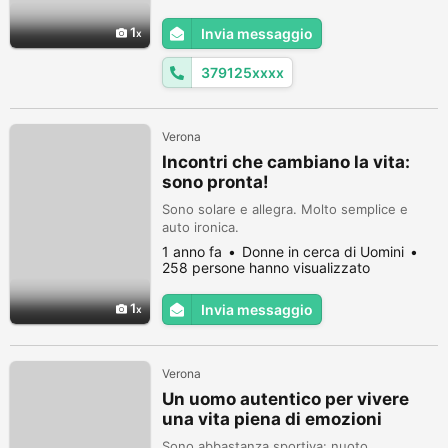
requisiti, escursioni, passeggiare, mare,
gite e uscite con amici, adoro l'uomo
1
Invia messaggio
presente e premuroso, no perditempo vivo
a Verona, ma sono disposta a trasferi...
379125xxxx
Verona
Incontri che cambiano la vita:
sono pronta!
Sono solare e allegra. Molto semplice e
auto ironica.
1 anno fa
Donne in cerca di Uomini
258 persone hanno visualizzato
1
Invia messaggio
Verona
Un uomo autentico per vivere
una vita piena di emozioni
Sono abbastanza sportiva: nuoto,