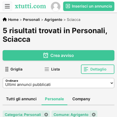
Inserisci un annuncio
Home
>
Personali
>
Agrigento
>
Sciacca
5 risultati trovati in Personali,
Sciacca
Crea avviso
Griglia
Lista
Dettaglio
Ordinare
Tutti gli annunci
Personale
Company
Categoria: Personali
Comune: Agrigento