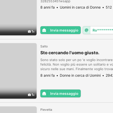
3282553451wsapp
8 anni fa
Uomini in cerca di Donne
512 
Invia messaggio
Ro*******
1
Salto
Sto cercando l'uomo giusto.
Sono stato solo per un po 'e voglio incontrare
felicità. Non voglio più essere un solitario e 
sicuro nelle sue mani. Finalmente voglio trova
onesta, amichevole, amorevole e gentile, leale
8 anni fa
Donne in cerca di Uomini
2942
Invia messaggio
1
Pievetta