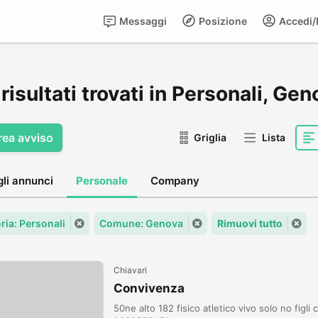
Messaggi
Posizione
Accedi/R
risultati trovati in Personali, Ge
rea avviso
Griglia
Lista
gli annunci
Personale
Company
ria: Personali
Comune: Genova
Rimuovi tutto
Chiavari
Convivenza
50ne alto 182 fisico atletico vivo solo no figl