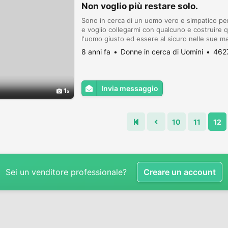
Non voglio più restare solo.
Sono in cerca di un uomo vero e simpatico per
e voglio collegarmi con qualcuno e costruire q
l'uomo giusto ed essere al sicuro nelle sue man
tua ricerca, non nel gioco per favore sii serio 
8 anni fa
Donne in cerca di Uomini
4627
Invia messaggio
1
10
11
12
Sei un venditore professionale?
Creare un account