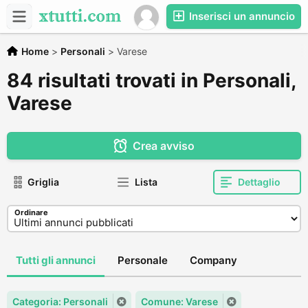
Inserisci un annuncio
Home
>
Personali
>
Varese
84 risultati trovati in Personali,
Varese
Crea avviso
Griglia
Lista
Dettaglio
Ordinare
Tutti gli annunci
Personale
Company
Categoria: Personali
Comune: Varese