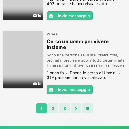
403 persone hanno visualizzato
1
Invia messaggio
Varese
Cerco un uomo per vivere
insieme
Sono una persona salutista, premurosa,
ordinata, precisa e soprattutto determinata.
La mia natura introversa mi rende riflessiva
e diligente in ogni aspetto della vita,
1 anno fa
Donne in cerca di Uomini
tuttavia aperta ad ogni nuova esperienza.
319 persone hanno visualizzato
1
Invia messaggio
1
2
3