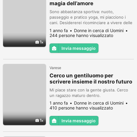
magia dell’amore
Sono abbastanza sportiva: nuoto,
passeggio e pratico yoga, mi piacciono i
cani. Desidererei ricominciare a vivere delle
emozioni sincere che mi facciano battere il
1 anno fa
Donne in cerca di Uomini
cuore e vivere serenamente il mio futuro.
244 persone hanno visualizzato
1
Invia messaggio
Varese
Cerco un gentiluomo per
scrivere insieme il nostro futuro
Mi piace stare con la gente giusta. Cerco
un ragazzo maturo dentro.
1 anno fa
Donne in cerca di Uomini
410 persone hanno visualizzato
1
Invia messaggio