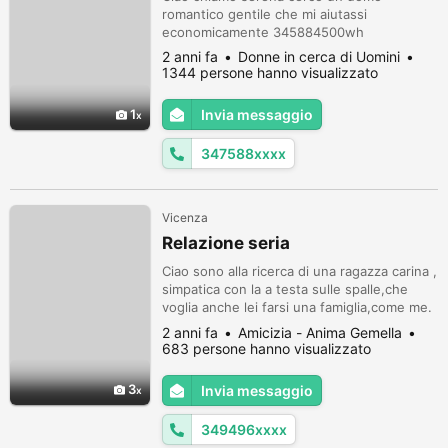
romantico gentile che mi aiutassi
economicamente 345884500wh
2 anni fa
Donne in cerca di Uomini
1344 persone hanno visualizzato
1
Invia messaggio
347588xxxx
Vicenza
Relazione seria
Ciao sono alla ricerca di una ragazza carina ,
simpatica con la a testa sulle spalle,che
voglia anche lei farsi una famiglia,come me.
Sono un ragazzo di 40 anni sportivo ,mi
2 anni fa
Amicizia - Anima Gemella
piace la montagna,ma amo anche il mare e il
683 persone hanno visualizzato
lago ,mi rilassano.Se cerchi le stesse cose
contattami
3
Invia messaggio
349496xxxx