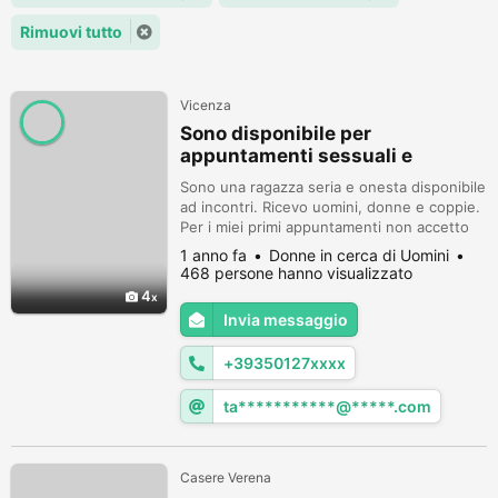
Rimuovi tutto
Vicenza
Sono disponibile per
appuntamenti sessuali e
massaggi.
Sono una ragazza seria e onesta disponibile
ad incontri. Ricevo uomini, donne e coppie.
Per i miei primi appuntamenti non accetto
contanti, il mio pagamento avviene tramite
1 anno fa
Donne in cerca di Uomini
ticket Steam, se sei interessato scrivimi su
468 persone hanno visualizzato
WhatsApp. .
4
Invia messaggio
+39350127xxxx
ta***********@*****.com
Casere Verena