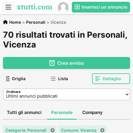
Inserisci un annuncio
Home
>
Personali
>
Vicenza
70 risultati trovati in Personali,
Vicenza
Crea avviso
Griglia
Lista
Dettaglio
Ordinare
Tutti gli annunci
Personale
Company
Categoria: Personali
Comune: Vicenza