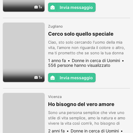
1
Invia messaggio
Zugliano
Cerco solo quello speciale
Ciao, sto solo cercando l'uomo della mia
vita, l'amore non riguarda il colore o altro,
ma ti prometto che se sono la tua donna
sarò leale e scommetto che sarai orgogliosa
1 anno fa
Donne in cerca di Uomini
di avermi per tutta la vita, come hai visto
556 persone hanno visualizzato
nella mia foto sulla pubblicità sono naturale,
prima di tutto una bellezza nera e sono
1
Invia messaggio
orgogliosa Se sai di non essere una
persona seria, per fav...
Vicenza
Ho bisogno del vero amore
Sono una persona semplice che vive uno
stile di vita semplice, amo la natura e amo
vivere la vita così com'è, ho bisogno di
un'anima gemella, qualcuno che amerò con
2 anni fa
Donne in cerca di Uomini