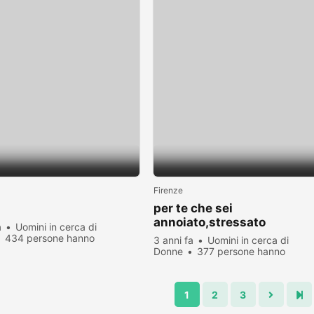
Firenze
per te che sei
annoiato,stressato
a
Uomini in cerca di
434 persone hanno
3 anni fa
Uomini in cerca di
zato
Donne
377 persone hanno
visualizzato
1
2
3