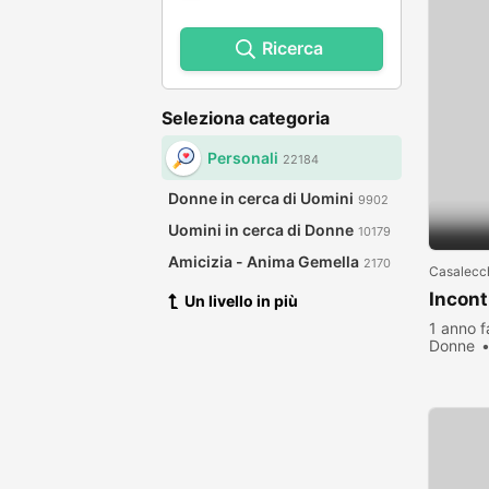
Ricerca
Seleziona categoria
Personali
22184
Donne in cerca di Uomini
9902
Uomini in cerca di Donne
10179
Amicizia - Anima Gemella
2170
Casalecch
Incont
Un livello in più
1 anno f
Donne
visualiz