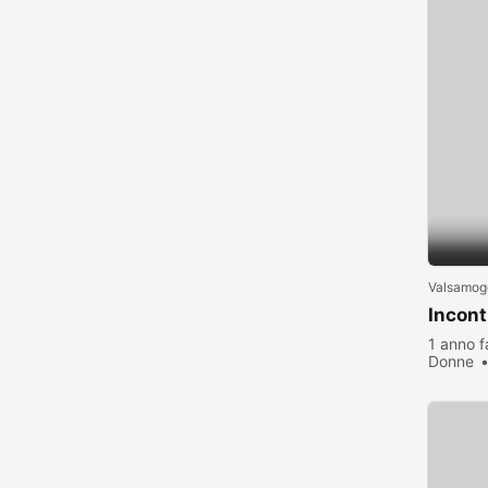
Valsamog
Incont
1 anno f
Donne
visualiz