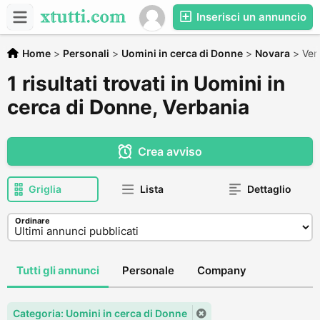
Inserisci un annuncio
Home
>
Personali
>
Uomini in cerca di Donne
>
Novara
>
Ver
1 risultati trovati in Uomini in
cerca di Donne, Verbania
Crea avviso
Griglia
Lista
Dettaglio
Ordinare
Tutti gli annunci
Personale
Company
Categoria: Uomini in cerca di Donne