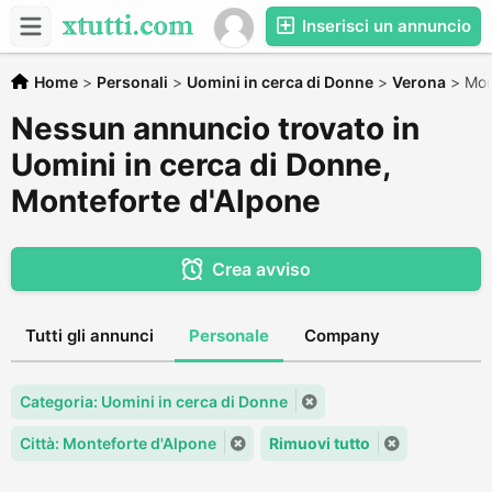
Inserisci un annuncio
Home
>
Personali
>
Uomini in cerca di Donne
>
Verona
>
Mon
Nessun annuncio trovato in
Uomini in cerca di Donne,
Monteforte d'Alpone
Crea avviso
Tutti gli annunci
Personale
Company
Categoria: Uomini in cerca di Donne
Città: Monteforte d'Alpone
Rimuovi tutto