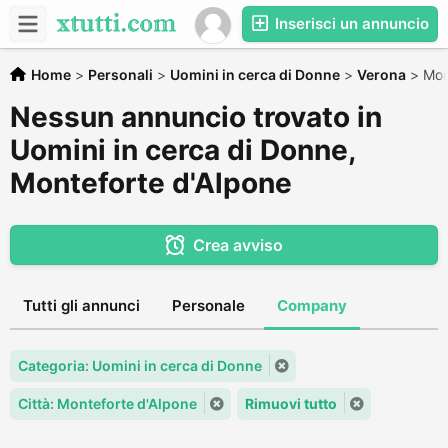
Inserisci un annuncio
Home
>
Personali
>
Uomini in cerca di Donne
>
Verona
>
Mon
Nessun annuncio trovato in
Uomini in cerca di Donne,
Monteforte d'Alpone
Crea avviso
Tutti gli annunci
Personale
Company
Categoria: Uomini in cerca di Donne
Città: Monteforte d'Alpone
Rimuovi tutto