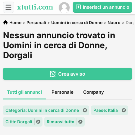
Inserisci un annuncio
Home
>
Personali
>
Uomini in cerca di Donne
>
Nuoro
>
Dorg
Nessun annuncio trovato in
Uomini in cerca di Donne,
Dorgali
Crea avviso
Tutti gli annunci
Personale
Company
Categoria: Uomini in cerca di Donne
Paese: Italia
Città: Dorgali
Rimuovi tutto