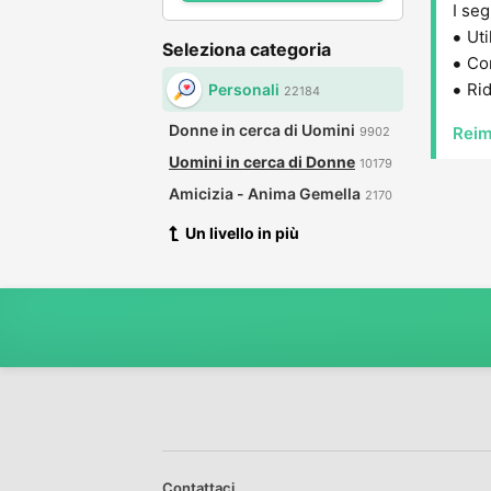
I seg
Uti
Seleziona categoria
Con
Rid
Personali
22184
Donne in cerca di Uomini
Reim
9902
Uomini in cerca di Donne
10179
Amicizia - Anima Gemella
2170
Un livello in più
Contattaci