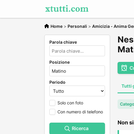
Home
>
Personali
>
Amicizia - Anima Ge
Nes
Parola chiave
Mat
Posizione
C
Periodo
Tutti 
Solo con foto
Catego
Con numero di telefono
Non si
Ricerca