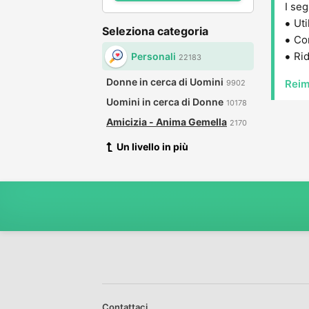
I seg
Uti
Seleziona categoria
Con
Rid
Personali
22183
Donne in cerca di Uomini
Reim
9902
Uomini in cerca di Donne
10178
Amicizia - Anima Gemella
2170
Un livello in più
Contattaci