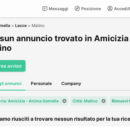
Messaggi
Posizione
Accedi/R
mella
>
Lecce
>
Matino
sun annuncio trovato in Amicizia
ino
rea avviso
gli annunci
Personale
Company
ria: Amicizia - Anima Gemella
Città: Matino
Rimuovi 
amo riusciti a trovare nessun risultato per la tua rice