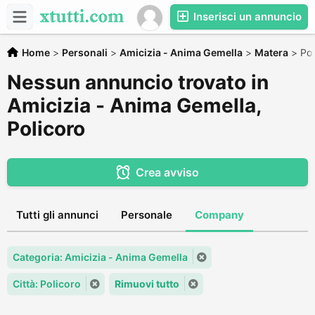
Inserisci un annuncio
Home
>
Personali
>
Amicizia - Anima Gemella
>
Matera
>
Pol
Nessun annuncio trovato in
Amicizia - Anima Gemella,
Policoro
Crea avviso
Tutti gli annunci
Personale
Company
Categoria: Amicizia - Anima Gemella
Città: Policoro
Rimuovi tutto