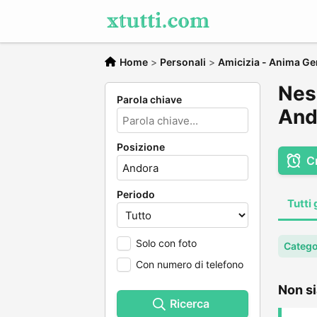
Home
>
Personali
>
Amicizia - Anima Ge
Nes
Parola chiave
And
Posizione
C
Periodo
Tutti 
Solo con foto
Catego
Con numero di telefono
Non si
Ricerca