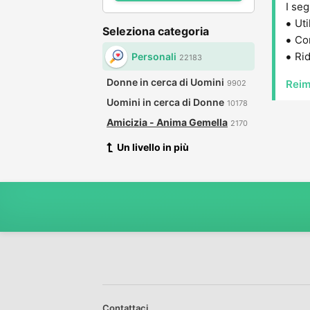
I seg
Uti
Seleziona categoria
Con
Rid
Personali
22183
Donne in cerca di Uomini
Reim
9902
Uomini in cerca di Donne
10178
Amicizia - Anima Gemella
2170
Un livello in più
Contattaci