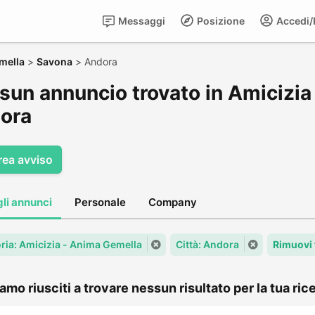
Messaggi
Posizione
Accedi/R
mella
>
Savona
>
Andora
sun annuncio trovato in Amicizia
ora
rea avviso
gli annunci
Personale
Company
ria: Amicizia - Anima Gemella
Città: Andora
Rimuovi 
amo riusciti a trovare nessun risultato per la tua rice