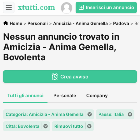
Inserisci un annuncio
Home
>
Personali
>
Amicizia - Anima Gemella
>
Padova
>
Bo
Nessun annuncio trovato in
Amicizia - Anima Gemella,
Bovolenta
Crea avviso
Tutti gli annunci
Personale
Company
Categoria: Amicizia - Anima Gemella
Paese: Italia
Città: Bovolenta
Rimuovi tutto