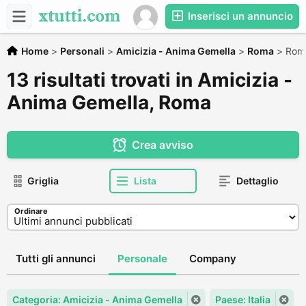
Inserisci un annuncio
Home
>
Personali
>
Amicizia - Anima Gemella
>
Roma
>
Rom
13 risultati trovati in Amicizia -
Anima Gemella, Roma
Crea avviso
Griglia
Lista
Dettaglio
Ordinare
Tutti gli annunci
Personale
Company
Categoria: Amicizia - Anima Gemella
Paese: Italia