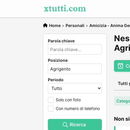
Home
>
Personali
>
Amicizia - Anima Ge
Nes
Parola chiave
Agr
Posizione
C
Periodo
Tutti 
Solo con foto
Catego
Con numero di telefono
Non si
Ricerca