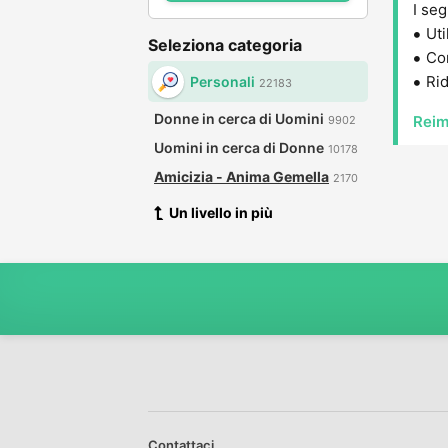
I seg
Uti
Seleziona categoria
Con
Rid
Personali
22183
Donne in cerca di Uomini
Reim
9902
Uomini in cerca di Donne
10178
Amicizia - Anima Gemella
2170
Un livello in più
Contattaci