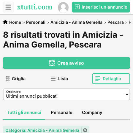
Inserisci un annuncio
Home
>
Personali
>
Amicizia - Anima Gemella
>
Pescara
>
P
8 risultati trovati in Amicizia -
Anima Gemella, Pescara
Crea avviso
Griglia
Lista
Dettaglio
Ordinare
Tutti gli annunci
Personale
Company
Categoria: Amicizia - Anima Gemella