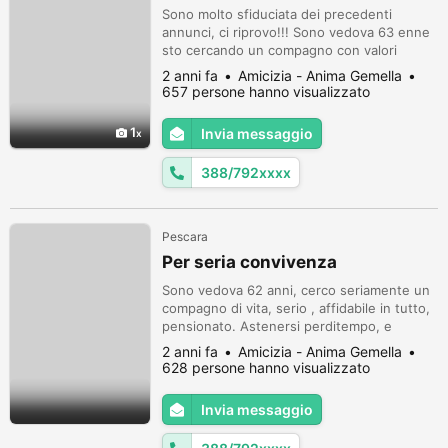
Sono molto sfiduciata dei precedenti
annunci, ci riprovo!!! Sono vedova 63 enne
sto cercando un compagno con valori
tradizionali, affidabile in tutto, che
2 anni fa
Amicizia - Anima Gemella
realmente anche lui come me ' non vuole
657 persone hanno visualizzato
più vivere nella solitudine.astenersi
perditempo, e persone non motivate!.. non
1
Invia messaggio
mandate email non verranno letto!
Telefonate al n:388/7927018 grazie!!!!....
388/792xxxx
Pescara
Per seria convivenza
Sono vedova 62 anni, cerco seriamente un
compagno di vita, serio , affidabile in tutto,
pensionato. Astenersi perditempo, e
secondi fini!!!..telefonate al numero
2 anni fa
Amicizia - Anima Gemella
388/7927018 non mandate email NON
628 persone hanno visualizzato
saranno letti.
Invia messaggio