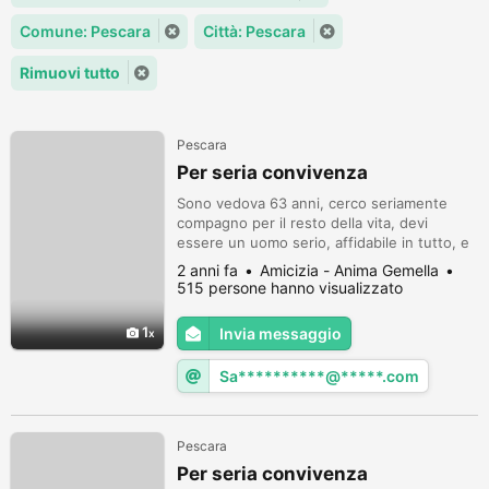
Comune: Pescara
Città: Pescara
Rimuovi tutto
Pescara
Per seria convivenza
Sono vedova 63 anni, cerco seriamente
compagno per il resto della vita, devi
essere un uomo serio, affidabile in tutto, e
amante della famiglia, e con sani principi.
2 anni fa
Amicizia - Anima Gemella
astenersi in assoluto persone non
515 persone hanno visualizzato
motivate.non dovete mandare le email, non
verranno letti. telefonate al
1
Invia messaggio
numero:388/7927018 grazie!!!
Sa**********@*****.com
Pescara
Per seria convivenza