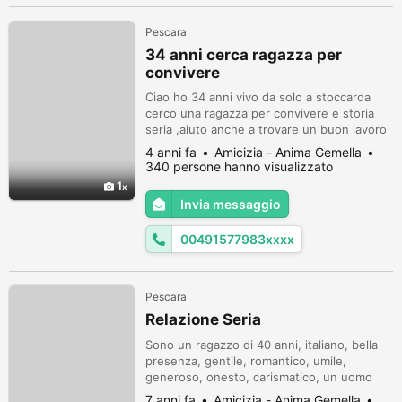
Pescara
34 anni cerca ragazza per
convivere
Ciao ho 34 anni vivo da solo a stoccarda
cerco una ragazza per convivere e storia
seria ,aiuto anche a trovare un buon lavoro
sono bello simpatico 1,70 x 70 ,sincero e
4 anni fa
Amicizia - Anima Gemella
rispettoso.Aggiungimi per favore a
340 persone hanno visualizzato
whatsapp 004915779832277 cosi parliamo
1
ci conosciamo di piu e scambiamo foto ti
Invia messaggio
aspetto un bacio :-)
00491577983xxxx
Pescara
Relazione Seria
Sono un ragazzo di 40 anni, italiano, bella
presenza, gentile, romantico, umile,
generoso, onesto, carismatico, un uomo
che dedica molte attenzioni alla propria
7 anni fa
Amicizia - Anima Gemella