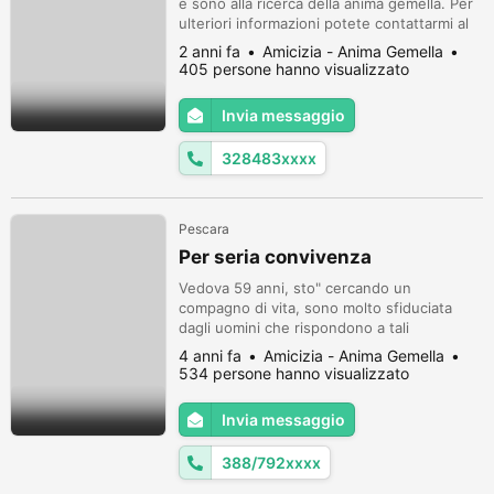
e sono alla ricerca della anima gemella. Per
ulteriori informazioni potete contattarmi al
numero 3284836954
2 anni fa
Amicizia - Anima Gemella
405 persone hanno visualizzato
Invia messaggio
328483xxxx
Pescara
Per seria convivenza
Vedova 59 anni, sto" cercando un
compagno di vita, sono molto sfiduciata
dagli uomini che rispondono a tali
annunci!... ci provero' per l' ultima volta!...
4 anni fa
Amicizia - Anima Gemella
telefonate al numero 388/7927018.grazie!.
534 persone hanno visualizzato
A
Invia messaggio
388/792xxxx