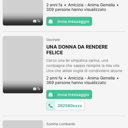
cerco la mia anima gemella da tanto tempo
2 anni fa
Amicizia - Anima Gemella
309 persone hanno visualizzato
1
Invia messaggio
Gavirate
UNA DONNA DA RENDERE
FELICE
Cerco una lei simpatica carina, una
compagna che sappia riempire la mia vita.
Una che abbia voglia di condividere alcune
mie passioni... ti aspetto...non aspettare
2 anni fa
Amicizia - Anima Gemella
potresti essere felice
369 persone hanno visualizzato
1
Invia messaggio
392560xxxx
Somma Lombardo