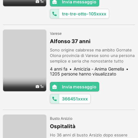
1
Invia messaggio
trent'anni) studentessa e comunque una
bella ragazza (tipo modella),...
tre-tre-otto-105xxxx
Varese
Alfonso 37 anni
Sono origine calabrese ma ambito Gornate
Olona provincia di Varese sono una persona
semplice e seria che nonostante tutto
credo ancora che l'amore sia la casa più
4 anni fa
Amicizia - Anima Gemella
importante è che ci rende felice. Io per mia
1205 persone hanno visualizzato
sfortuna ho un problema motore ciò anche
un po di proplema linguaggio cioè camino e
1
Invia messaggio
palo poco mane e cio una mano che non
funzione Ecco se sette interes...
366451xxxx
Busto Arsizio
Ospitalità
Ho 36 anni di busto Arsizio dopo essere