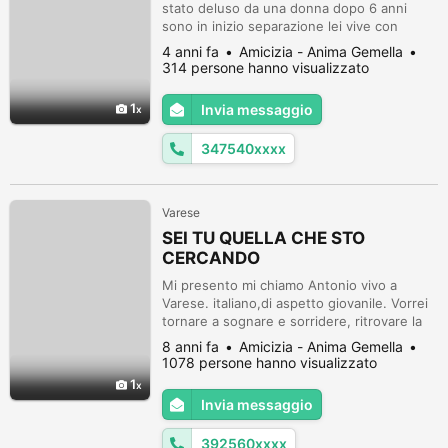
stato deluso da una donna dopo 6 anni
sono in inizio separazione lei vive con
amante ora sto lottando solo x mio figlio di
4 anni fa
Amicizia - Anima Gemella
4 anni... cerco ospitalità ho trovato un
314 persone hanno visualizzato
lavoretto serale aiuto con spese e qualsiasi
lavoretto in casa...anche cn figli non c'è
1
Invia messaggio
problema che ami gli animali...se sei donna
single possiamo anche co...
347540xxxx
Varese
SEI TU QUELLA CHE STO
CERCANDO
Mi presento mi chiamo Antonio vivo a
Varese. italiano,di aspetto giovanile. Vorrei
tornare a sognare e sorridere, ritrovare la
felicità sentimentale; cerco una lei simpatica
8 anni fa
Amicizia - Anima Gemella
carina, possibilmente minutina... che abbia
1078 persone hanno visualizzato
voglia di ricostruire una famiglia, di
1
rimettersi in
Invia messaggio
gioco:single,divorziata,separata....... Se
anche tu la pensi come me chiamarmi.
392560xxxx