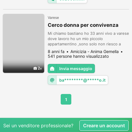
Varese
Cerco donna per convivenza
Mi chiamo bastiano ho 33 anni vivo a varese
dove lavoro ho un mio piccolo
appartamentino ,sono solo non riesco a
trovare una donna giusta sola che conviva
8 anni fa
Amicizia - Anima Gemella
con me,sono dolce e serio voglio
541 persone hanno visualizzato
condividere la mia vita con una vera donna
al mio fianco ,penso sia difficile trovarla ma
2
Invia messaggio
ci provo,ho molti hobby e adoro il mare la
cucina, la musica ecc fatevi sentire ch...
ba********@*****o.it
1
Sei un venditore professionale?
Creare un account