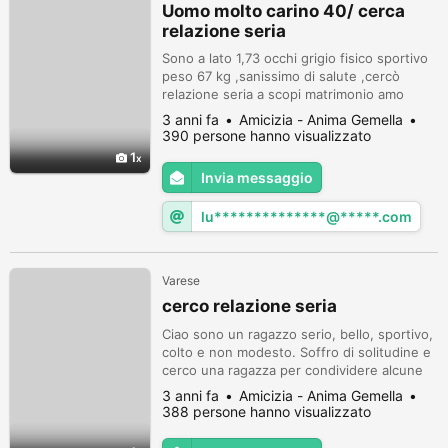
Uomo molto carino 40/ cerca
relazione seria
Sono a lato 1,73 occhi grigio fisico sportivo
peso 67 kg ,sanissimo di salute ,cercò
relazione seria a scopi matrimonio amo
viaggiare ,montagna .mare .mi piace lavoro
3 anni fa
Amicizia - Anima Gemella
,cerco donna seria carina ,non fumo non
390 persone hanno visualizzato
bevo ho tanto cuore romantico voglio avere
1
un figlio contatt whostapp 3246062521
Invia messaggio
lu**************@*****.com
Varese
cerco relazione seria
Ciao sono un ragazzo serio, bello, sportivo,
colto e non modesto. Soffro di solitudine e
cerco una ragazza per condividere alcune
esperienze. Non è facile per me trovare la
3 anni fa
Amicizia - Anima Gemella
ragazza giusta, visto che le mie due
388 persone hanno visualizzato
precedenti relazioni sono state con due
fotomodelle. Per cui se sei giovane (max.