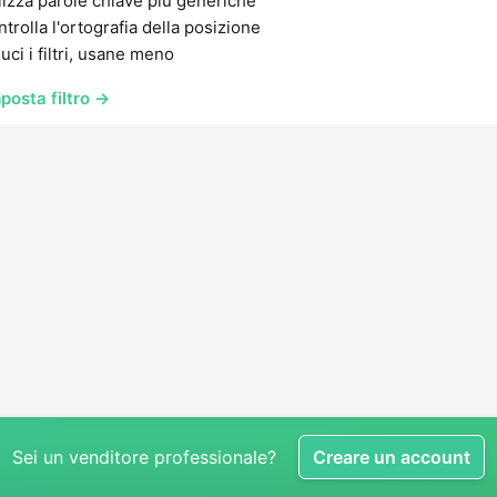
lizza parole chiave più generiche
trolla l'ortografia della posizione
uci i filtri, usane meno
posta filtro →
Sei un venditore professionale?
Creare un account