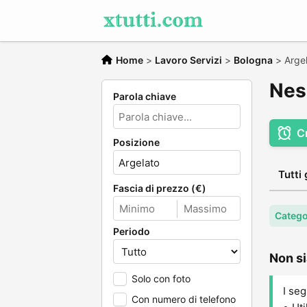
Home
>
Lavoro Servizi
>
Bologna
>
Arge
Nes
Parola chiave
C
Posizione
Tutti 
Fascia di prezzo (€)
Catego
Periodo
Non si
Solo con foto
I seg
Con numero di telefono