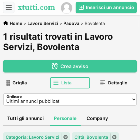
Inserisci un annuncio
Home
>
Lavoro Servizi
>
Padova
>
Bovolenta
1 risultati trovati in Lavoro
Servizi, Bovolenta
Crea avviso
Griglia
Lista
Dettaglio
Ordinare
Tutti gli annunci
Personale
Company
Categoria: Lavoro Servizi
Città: Bovolenta