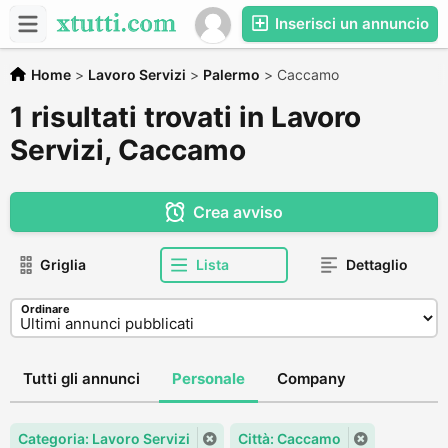
Inserisci un annuncio
Home
>
Lavoro Servizi
>
Palermo
>
Caccamo
1 risultati trovati in Lavoro
Servizi, Caccamo
Crea avviso
Griglia
Lista
Dettaglio
Ordinare
Tutti gli annunci
Personale
Company
Categoria: Lavoro Servizi
Città: Caccamo