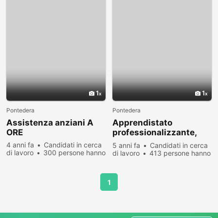
1
1
Pontedera
Pontedera
Assistenza anziani A
Apprendistato
ORE
professionalizzante,
amministrativo
4 anni fa
Candidati in cerca
5 anni fa
Candidati in cerca
di lavoro
300 persone hanno
di lavoro
413 persone hanno
visualizzato
visualizzato
1