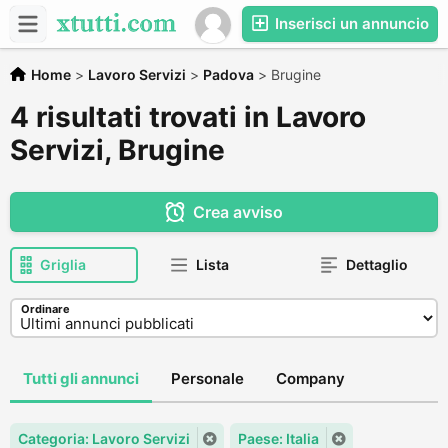
Inserisci un annuncio
Home
>
Lavoro Servizi
>
Padova
>
Brugine
4 risultati trovati in Lavoro
Servizi, Brugine
Crea avviso
Griglia
Lista
Dettaglio
Ordinare
Tutti gli annunci
Personale
Company
Categoria: Lavoro Servizi
Paese: Italia