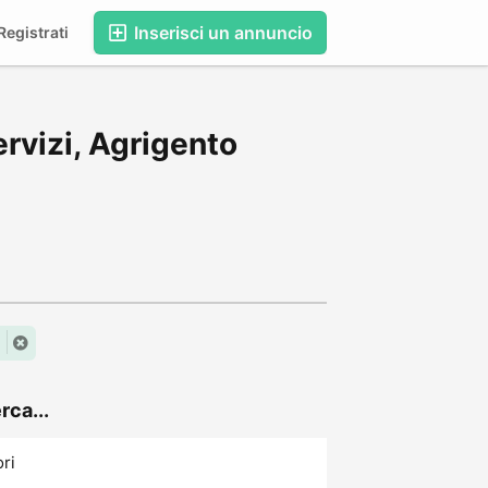
Inserisci un annuncio
egistrati
rvizi, Agrigento
rca...
ori