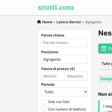
Home
>
Lavoro Servizi
>
Agrigento
Nes
Parola chiave
C
Posizione
Tutti 
Fascia di prezzo (€)
Catego
Periodo
Non si
Solo con foto
I seg
Con numero di telefono