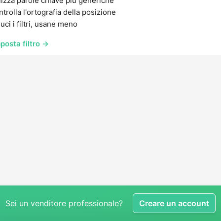
lizza parole chiave più generiche
trolla l'ortografia della posizione
uci i filtri, usane meno
posta filtro →
Sei un venditore professionale?
Creare un account