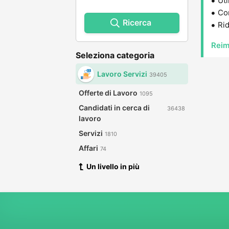
Uti
Con
Ricerca
Rid
Reim
Seleziona categoria
Lavoro Servizi
39405
Offerte di Lavoro
1095
Candidati in cerca di
36438
lavoro
Servizi
1810
Affari
74
Un livello in più