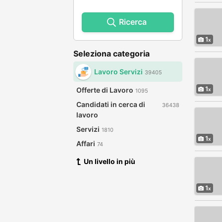
Ricerca
1
Seleziona categoria
Lavoro Servizi
39405
1
Offerte di Lavoro
1095
Candidati in cerca di
36438
lavoro
Servizi
1810
1
Affari
74
Un livello in più
1