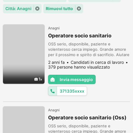
Città: Anagni
Rimuovi tutto
Anagni
Operatore socio sanitario
OSS serio, disponibile, paziente e
volenteroso cerca impiego. Grande amore
per il prossimo e spirito di sacrificio. Aiutare
il prossimo, è per me un bene prezioso e
2 anni fa
Candidati in cerca di lavoro
primario. Disponibilità al lavoro di gruppo e
379 persone hanno visualizzato
al trasferimento. Attualmente occupato in
un lavoro precario. Tempo di preavviso:
1
Invia messaggio
15/20 giorni. Distinti e cordiali saluti.
Disponibile anche per ass...
371335xxxx
Anagni
Operatore socio sanitario (Oss)
OSS serio, disponibile, paziente e
volenteroso cerca impiego. Grande amore