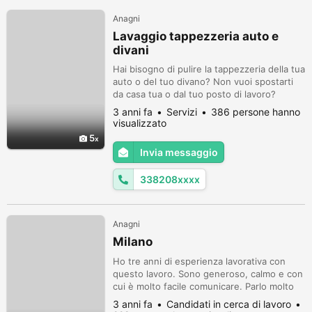
Anagni
Lavaggio tappezzeria auto e
divani
Hai bisogno di pulire la tappezzeria della tua
auto o del tuo divano? Non vuoi spostarti
da casa tua o dal tuo posto di lavoro?
Niente paura, c'è la soluzione che fa per te!
3 anni fa
Servizi
386 persone hanno
Ti offro un servizio di lavaggio tappezzeria
visualizzato
auto e divani a domicilio, con macchinari
5
professionali e prodotti ecologici. Il lavaggio
Invia messaggio
viene effettuato con iniezione ed
estrazione che el...
338208xxxx
Anagni
Milano
Ho tre anni di esperienza lavorativa con
questo lavoro. Sono generoso, calmo e con
cui è molto facile comunicare. Parlo molto
bene la lingua italiana e inglese se
3 anni fa
Candidati in cerca di lavoro
necessario. Posso anche lavorare su turni,