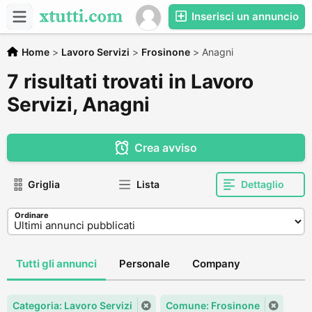
Inserisci un annuncio
Home
>
Lavoro Servizi
>
Frosinone
>
Anagni
7 risultati trovati in Lavoro
Servizi, Anagni
Crea avviso
Griglia
Lista
Dettaglio
Ordinare
Tutti gli annunci
Personale
Company
Categoria: Lavoro Servizi
Comune: Frosinone