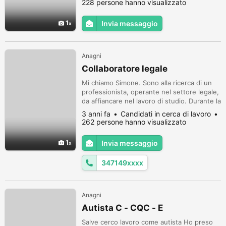
228 persone hanno visualizzato
posso lavorare con più persone insieme o
da solo. Soprattutto sono molto puntuale
1
Invia messaggio
con il tempo.
Anagni
Collaboratore legale
Mi chiamo Simone. Sono alla ricerca di un
professionista, operante nel settore legale,
da affiancare nel lavoro di studio. Durante la
pratica forense, ho svolto la redazione di
3 anni fa
Candidati in cerca di lavoro
diversi di atti legali: diffide ad adempiere,
262 persone hanno visualizzato
citazioni, messe in mora, querele, ricorsi,
ecc. Inoltre, mi sono occupato di fornire
1
Invia messaggio
attività di consulenza legale rivolta ad enti
eccle...
347149xxxx
Anagni
Autista C - CQC - E
Salve cerco lavoro come autista Ho preso