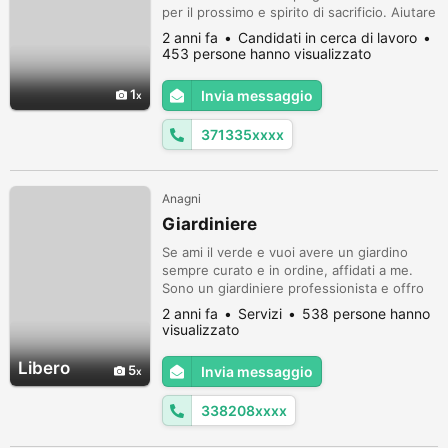
per il prossimo e spirito di sacrificio. Aiutare
il prossimo, è per me un bene prezioso e
2 anni fa
Candidati in cerca di lavoro
primario. Disponibilità al lavoro di gruppo e
453 persone hanno visualizzato
al trasferimento. Attualmente occupato in
un lavoro precario. Tempo di preavviso:
1
Invia messaggio
15/20 giorni. Distinti e cordiali saluti.
Disponibile anche per ass...
371335xxxx
Anagni
Giardiniere
Se ami il verde e vuoi avere un giardino
sempre curato e in ordine, affidati a me.
Sono un giardiniere professionista e offro
un servizio di giardinaggio a domicilio, su
2 anni fa
Servizi
538 persone hanno
tutto il territorio di Frosinone e dintorni Mi
visualizzato
occupo di progettazione, realizzazione e
manutenzione di giardini, parchi, terrazzi e
Libero
5
Invia messaggio
balconi. Eseguo taglio erba, potatura siepi e
alberi, inn...
338208xxxx