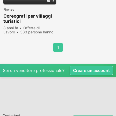
1
Firenze
Coreografi per villaggi
turistici
8 anni fa
Offerte di
Lavoro
383 persone hanno
visualizzato
1
Sei un venditore professionale?
Creare un account
Contattaci