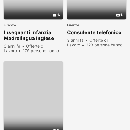
1
1
Firenze
Firenze
Insegnanti Infanzia
Consulente telefonico
Madrelingua Inglese
3 anni fa
Offerte di
Firenze
Lavoro
223 persone hanno
3 anni fa
Offerte di
visualizzato
Lavoro
179 persone hanno
visualizzato