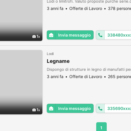
Lodi o limitrofi. Valuto proposte purche serie
3 anni fa
Offerte di Lavoro
378 persone
Invia messaggio
338480xxx
1
Lodi
Legname
Dispongo di strutture in legno di manufatti pe
3 anni fa
Offerte di Lavoro
265 persone
Invia messaggio
335690xxx
1
1