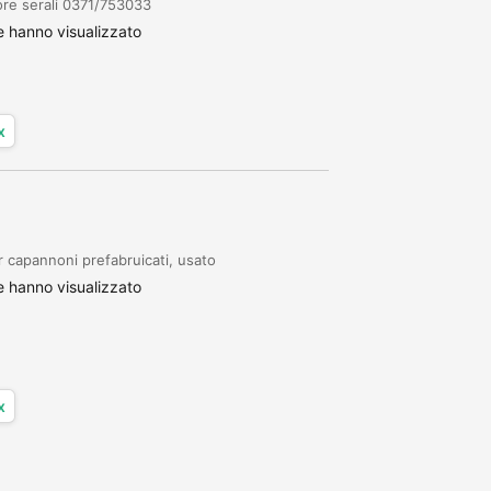
.ore serali 0371/753033
 hanno visualizzato
x
r capannoni prefabruicati, usato
 hanno visualizzato
x