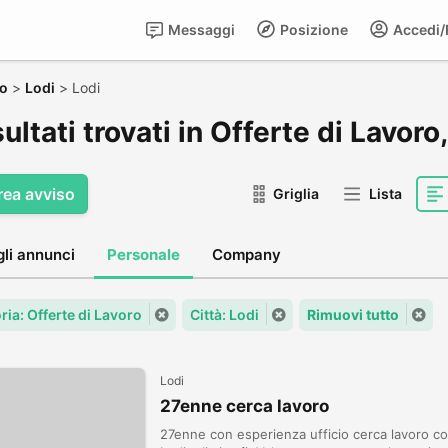
Messaggi
Posizione
Accedi/R
ro
>
Lodi
>
Lodi
sultati trovati in Offerte di Lavoro
rea avviso
Griglia
Lista
gli annunci
Personale
Company
ria: Offerte di Lavoro
Città: Lodi
Rimuovi tutto
Lodi
27enne cerca lavoro
27enne con esperienza ufficio cerca lavoro 