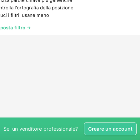
lizza parole chiave più generiche
trolla l'ortografia della posizione
uci i filtri, usane meno
posta filtro →
Sei un venditore professionale?
Creare un account