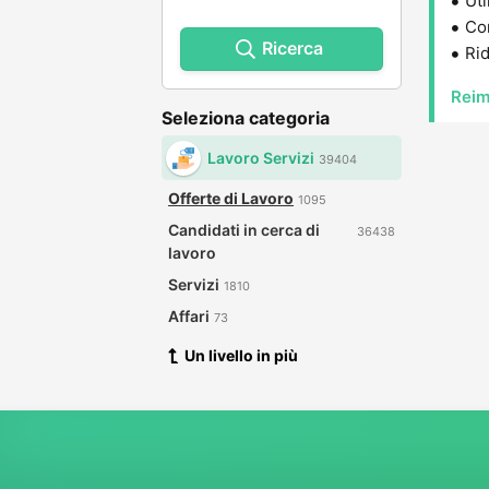
Uti
Con
Ricerca
Rid
Reim
Seleziona categoria
Lavoro Servizi
39404
Offerte di Lavoro
1095
Candidati in cerca di
36438
lavoro
Servizi
1810
Affari
73
Un livello in più