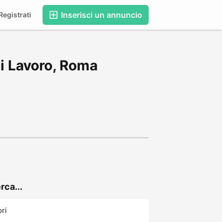
Inserisci un annuncio
egistrati
di Lavoro, Roma
rca...
ori