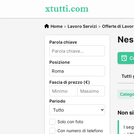
Home
>
Lavoro Servizi
>
Offerte di Lavo
Nes
Parola chiave
C
Posizione
Tutti 
Fascia di prezzo (€)
Catego
Periodo
Non si
Solo con foto
I seg
Con numero di telefono