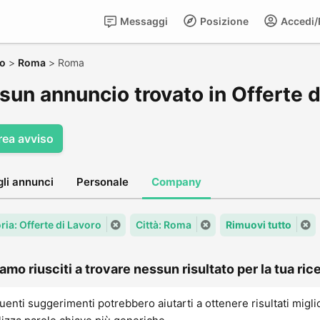
Messaggi
Posizione
Accedi/R
ro
>
Roma
>
Roma
sun annuncio trovato in Offerte 
rea avviso
gli annunci
Personale
Company
ria: Offerte di Lavoro
Città: Roma
Rimuovi tutto
amo riusciti a trovare nessun risultato per la tua rice
uenti suggerimenti potrebbero aiutarti a ottenere risultati migli