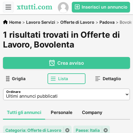
Inserisci un annuncio
Home
>
Lavoro Servizi
>
Offerte di Lavoro
>
Padova
>
Bovole
1 risultati trovati in Offerte di
Lavoro, Bovolenta
Crea avviso
Griglia
Lista
Dettaglio
Ordinare
Tutti gli annunci
Personale
Company
Categoria: Offerte di Lavoro
Paese: Italia