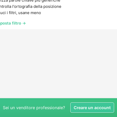
lizza parole chiave più generiche
trolla l'ortografia della posizione
uci i filtri, usane meno
posta filtro →
Sei un venditore professionale?
Creare un account