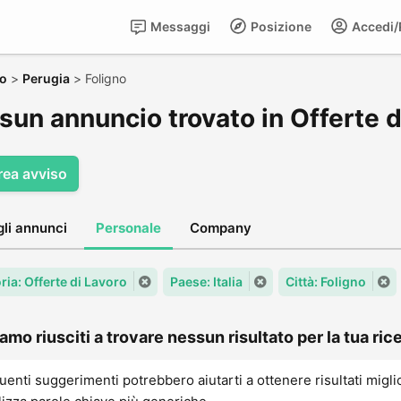
Messaggi
Posizione
Accedi/R
ro
>
Perugia
>
Foligno
un annuncio trovato in Offerte d
rea avviso
gli annunci
Personale
Company
ria: Offerte di Lavoro
Paese: Italia
Città: Foligno
amo riusciti a trovare nessun risultato per la tua rice
uenti suggerimenti potrebbero aiutarti a ottenere risultati migli