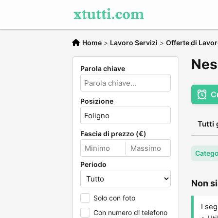
Home
>
Lavoro Servizi
>
Offerte di Lavo
Ness
Parola chiave
C
Posizione
Tutti 
Fascia di prezzo (€)
Catego
Periodo
Non si
Solo con foto
I seg
Con numero di telefono