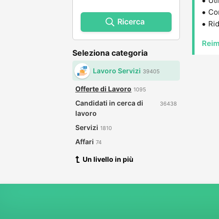
Uti
Con
Ricerca
Rid
Reim
Seleziona categoria
Lavoro Servizi
39405
Offerte di Lavoro
1095
Candidati in cerca di
36438
lavoro
Servizi
1810
Affari
74
Un livello in più