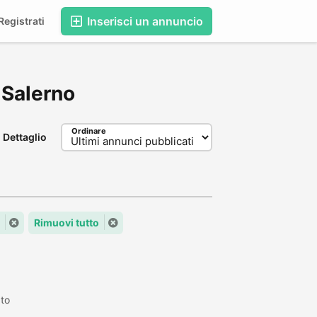
Inserisci un annuncio
egistrati
, Salerno
Ordinare
Dettaglio
Rimuovi tutto
ato