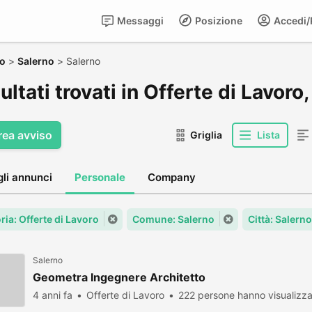
Messaggi
Posizione
Accedi/R
ro
>
Salerno
>
Salerno
sultati trovati in Offerte di Lavoro
rea avviso
Griglia
Lista
gli annunci
Personale
Company
ria: Offerte di Lavoro
Comune: Salerno
Città: Salerno
Salerno
Geometra Ingegnere Architetto
4 anni fa
Offerte di Lavoro
222 persone hanno visualizz