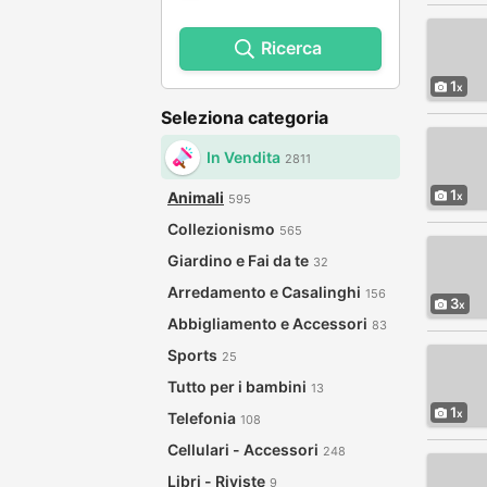
Ricerca
1
Seleziona categoria
In Vendita
2811
1
Animali
595
Collezionismo
565
Giardino e Fai da te
32
Arredamento e Casalinghi
156
3
Abbigliamento e Accessori
83
Sports
25
Tutto per i bambini
13
1
Telefonia
108
Cellulari - Accessori
248
Libri - Riviste
9