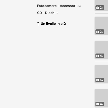
Fotocamere - Accessori
64
2
CD - Dischi
5
Vestiti
25
Un livello in più
Computer - Hardware
66
2
DVD
13
Elettronica
20
Prodotti per l'infanzia
3
Garage Sale
6
4
Salute - Bellezza
119
Scambi
2
Elettrodomestici
46
5
Gioielli - Orologi
10
Strumenti Musicali
28
Articoli Sportivi - Biciclette
89
Biglietti
4
21