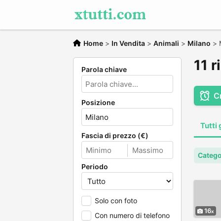
Home
>
In Vendita
>
Animali
>
Milano
>
11 r
Parola chiave
C
Posizione
Tutti 
Fascia di prezzo (€)
Catego
Periodo
Solo con foto
16
Con numero di telefono