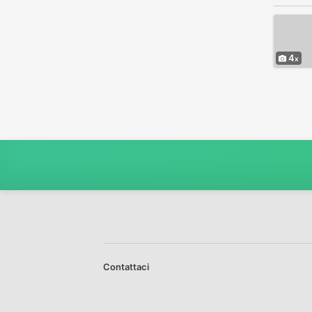
Giocattoli - Giochi - Hobby
11
Video Games - Consoles
39
Altro
414
4
Contattaci