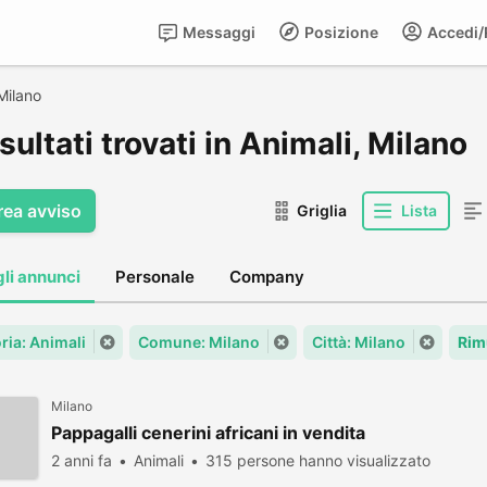
Messaggi
Posizione
Accedi/R
Milano
isultati trovati in Animali, Milano
rea avviso
Griglia
Lista
gli annunci
Personale
Company
ria: Animali
Comune: Milano
Città: Milano
Rim
Milano
Pappagalli cenerini africani in vendita
2 anni fa
Animali
315 persone hanno visualizzato