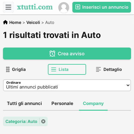
Inserisci un annuncio
Home
>
Veicoli
>
Auto
1 risultati trovati in Auto
Crea avviso
Griglia
Lista
Dettaglio
Ordinare
Tutti gli annunci
Personale
Company
Categoria: Auto