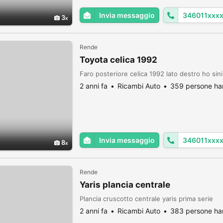
Invia messaggio
346011xxx
3
Rende
Toyota celica 1992
Faro posteriore celica 1992 lato destro ho sini
2 anni fa
Ricambi Auto
359 persone han
Invia messaggio
346011xxx
8
Rende
Yaris plancia centrale
Plancia cruscotto centrale yaris prima serie
2 anni fa
Ricambi Auto
383 persone han