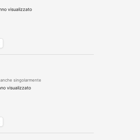
no visualizzato
x
a anche singolarmente
no visualizzato
x