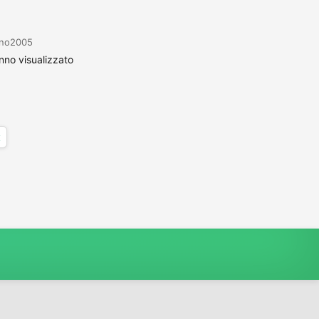
anno2005
no visualizzato
x