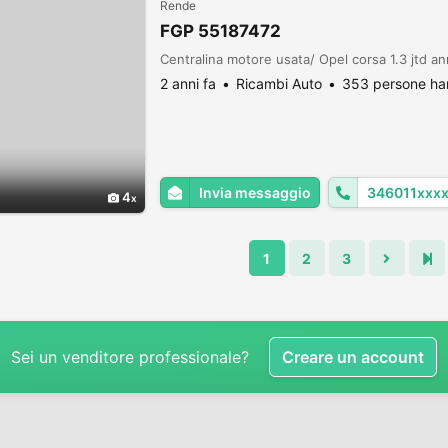
Rende
FGP 55187472
Centralina motore usata/ Opel corsa 1.3 jtd 
2 anni fa
Ricambi Auto
353 persone han
Invia messaggio
346011xxx
4
1
2
3
Sei un venditore professionale?
Creare un account