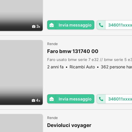
Invia messaggio
346011xxx
3
Rende
Faro bmw 131740 00
Faro usato bmw serie 7 e32 // bmw serie 5 e3
2 anni fa
Ricambi Auto
362 persone han
Invia messaggio
346011xxx
4
Rende
Devioluci voyager