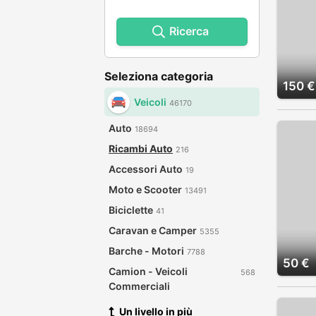
Ricerca
Seleziona categoria
150 €
Veicoli
46170
Auto
18694
Ricambi Auto
216
Accessori Auto
19
Moto e Scooter
13491
Biciclette
41
Caravan e Camper
5355
Barche - Motori
7788
50 €
Camion - Veicoli
568
Commerciali
Un livello in più