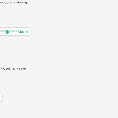
no visualizzato
****@*****.com
no visualizzato
x