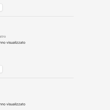
x
stro
no visualizzato
x
no visualizzato