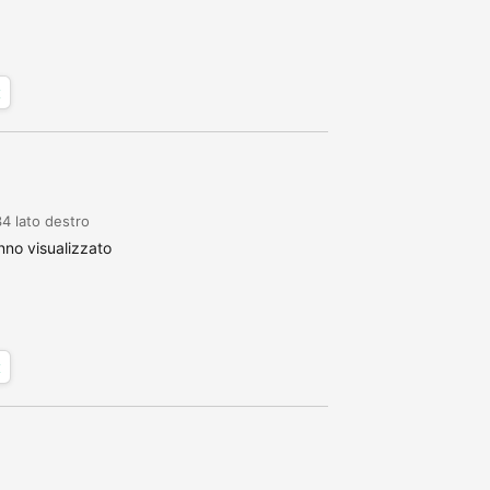
x
4 lato destro
no visualizzato
x