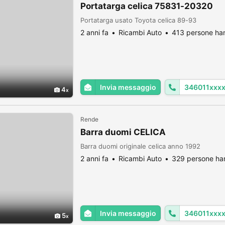
Portatarga celica 75831-20320
Portatarga usato Toyota celica 89-93
2 anni fa
Ricambi Auto
413 persone han
Invia messaggio
346011xxx
4
Rende
Barra duomi CELICA
Barra duomi originale celica anno 1992
2 anni fa
Ricambi Auto
329 persone han
Invia messaggio
346011xxx
5