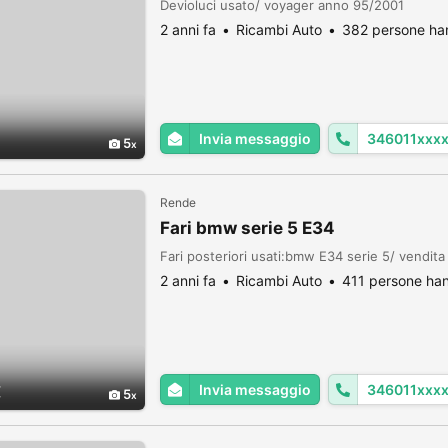
Devioluci usato/ voyager anno 95/2001
2 anni fa
Ricambi Auto
382 persone han
Invia messaggio
346011xxx
5
Rende
Fari bmw serie 5 E34
Fari posteriori usati:bmw E34 serie 5/ vendit
2 anni fa
Ricambi Auto
411 persone han
Invia messaggio
346011xxx
€
5