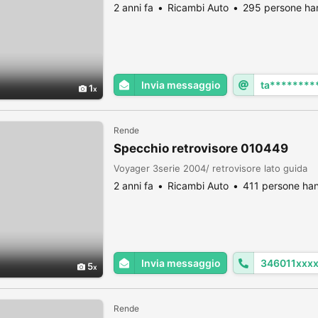
2 anni fa
Ricambi Auto
295 persone han
Invia messaggio
ta*******
1
Rende
Specchio retrovisore 010449
Voyager 3serie 2004/ retrovisore lato guida
2 anni fa
Ricambi Auto
411 persone han
Invia messaggio
346011xxx
5
Rende