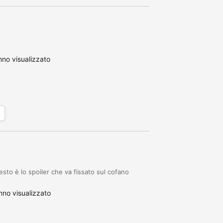
no visualizzato
x
esto è lo spoiler che va fissato sul cofano
no visualizzato