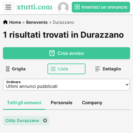
Inserisci un annuncio
Home
>
Benevento
>
Durazzano
1 risultati trovati in Durazzano
Crea avviso
Griglia
Lista
Dettaglio
Ordinare
Tutti gli annunci
Personale
Company
Città: Durazzano