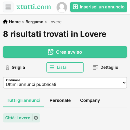
Inserisci un annuncio
Home
>
Bergamo
>
Lovere
8 risultati trovati in Lovere
Crea avviso
Griglia
Lista
Dettaglio
Ordinare
Tutti gli annunci
Personale
Company
Città: Lovere