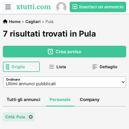
Inserisci un annuncio
Home
>
Cagliari
>
Pula
7 risultati trovati in Pula
Crea avviso
Griglia
Lista
Dettaglio
Ordinare
Tutti gli annunci
Personale
Company
Città: Pula