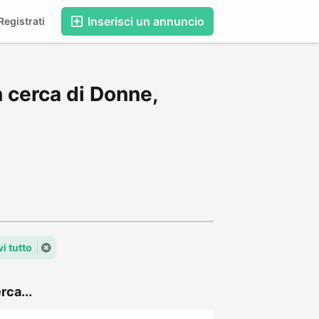
Inserisci un annuncio
egistrati
 cerca di Donne,
i tutto
rca...