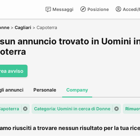
Messaggi
Posizione
Accedi/R
Donne
>
Cagliari
>
Capoterra
sun annuncio trovato in Uomini in
oterra
rea avviso
gli annunci
Personale
Company
 Capoterra
Categoria: Uomini in cerca di Donne
Rimuov
amo riusciti a trovare nessun risultato per la tua rice