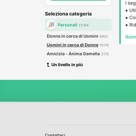
I seg
Uti
Seleziona categoria
Con
Rid
Personali
22184
Donne in cerca di Uomini
Reim
9902
Uomini in cerca di Donne
10179
Amicizia - Anima Gemella
2170
Un livello in più
Contattaci