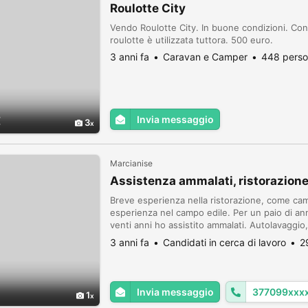
Roulotte City
Vendo Roulotte City. In buone condizioni. Con
roulotte è utilizzata tuttora. 500 euro.
3 anni fa
Caravan e Camper
448 perso
Invia messaggio
€
3
Marcianise
Assistenza ammalati, ristorazione
Breve esperienza nella ristorazione, come came
esperienza nel campo edile. Per un paio di ann
venti anni ho assistito ammalati. Autolavaggio
sono di Taranto ma residente a Marcianise.
3 anni fa
Candidati in cerca di lavoro
2
Invia messaggio
377099xxx
1