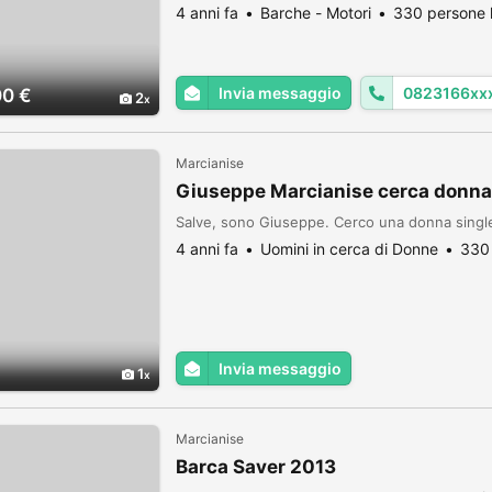
4 anni fa
Barche - Motori
330 persone 
Invia messaggio
0823166xx
00 €
2
Marcianise
Giuseppe Marcianise cerca donna
Salve, sono Giuseppe. Cerco una donna single 
4 anni fa
Uomini in cerca di Donne
330 
Invia messaggio
1
Marcianise
Barca Saver 2013