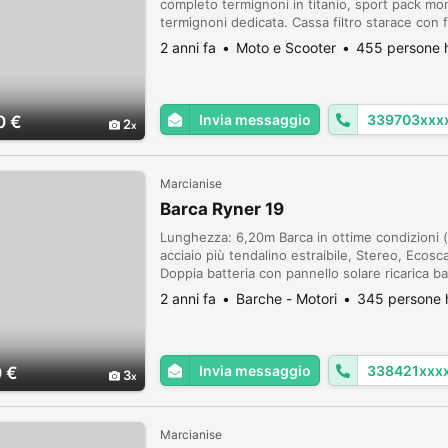
completo termignoni in titanio, sport pack mo
termignoni dedicata. Cassa filtro starace con fi
ducarace Portatarga su ruota lusuardi racing 
2 anni fa
Moto e Scooter
455 persone h
Invia messaggio
339703xxx
0 €
2
Marcianise
Barca Ryner 19
Lunghezza: 6,20m Barca in ottime condizioni (p
acciaio più tendalino estraibile, Stereo, Ecosc
Doppia batteria con pannello solare ricarica 
cv dotato di 3 drim, Vano porta batteria e Vano
2 anni fa
Barche - Motori
345 persone h
Invia messaggio
338421xxx
 €
3
Marcianise