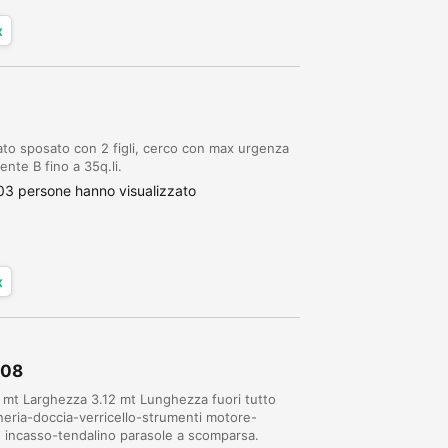
x
ato sposato con 2 figli, cerco con max urgenza
nte B fino a 35q.li.
03 persone hanno visualizzato
x
008
 mt Larghezza 3.12 mt Lunghezza fuori tutto
ineria-doccia-verricello-strumenti motore-
ad incasso-tendalino parasole a scomparsa.