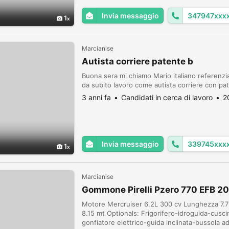
Invia messaggio
347947xxx
1
Marcianise
Autista corriere patente b
Buona sera mi chiamo Mario italiano referenzi
da subito lavoro come autista corriere con pate
3 anni fa
Candidati in cerca di lavoro
2
Invia messaggio
339745xxx
1
Marcianise
Gommone Pirelli Pzero 770 EFB 2
Motore Mercruiser 6.2L 300 cv Lunghezza 7.7
8.15 mt Optionals: Frigorifero-idroguida-cusc
gonfiatore elettrico-guida inclinata-bussola 