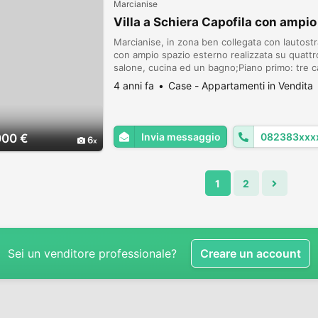
Marcianise
Villa a Schiera Capofila con ampio
Marcianise, in zona ben collegata con lautostr
con ampio spazio esterno realizzata su quattro
salone, cucina ed un bagno;Piano primo: tre 
due camere ed un bagno;Piano seminterrato: t
4 anni fa
Case - Appartamenti in Vendita
Invia messaggio
082383xxx
000 €
6
1
2
Sei un venditore professionale?
Creare un account