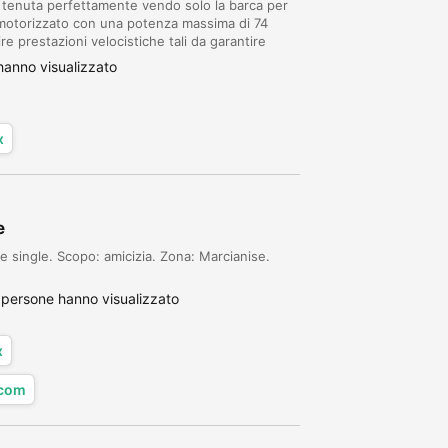
 tenuta perfettamente vendo solo la barca per
motorizzato con una potenza massima di 74
re prestazioni velocistiche tali da garantire
 unità da diporto davvero appetibile sia per...
anno visualizzato
x
e
 single. Scopo: amicizia. Zona: Marcianise.
persone hanno visualizzato
x
.com