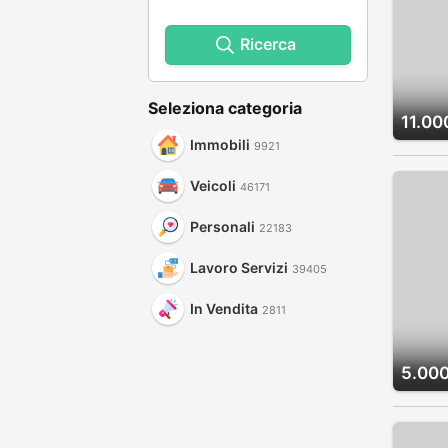
Ricerca
Seleziona categoria
11.00
Immobili
9921
Veicoli
46171
Personali
22183
Lavoro Servizi
39405
In Vendita
2811
5.000