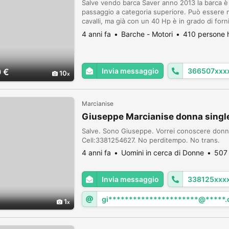
Salve vendo barca Saver anno 2013 la barca è
passaggio a categoria superiore. Può essere 
cavalli, ma già con un 40 Hp è in grado di forni
divertimento e sicurezza La grandezza la rende
4 anni fa
Barche - Motori
410 persone h
Invia messaggio
366507xxx
 €
10
Marcianise
Giuseppe Marcianise donna singl
Salve. Sono Giuseppe. Vorrei conoscere donne
Cell:3381254627. No perditempo. No trans.
4 anni fa
Uomini in cerca di Donne
507 
Invia messaggio
338125xxx
gi**********************@*****
1