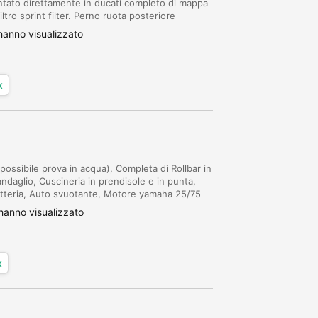
ntato direttamente in ducati completo di mappa
ltro sprint filter. Perno ruota posteriore
Frecce posteriori new rage cycles Appena e...
anno visualizzato
x
ossibile prova in acqua), Completa di Rollbar in
andaglio, Cuscineria in prendisole e in punta,
batteria, Auto svuotante, Motore yamaha 25/75
 serbatoio Ecc... Per Info chiama...
anno visualizzato
x