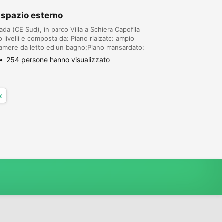
 spazio esterno
ada (CE Sud), in parco Villa a Schiera Capofila
 livelli e composta da: Piano rialzato: ampio
camere da letto ed un bagno;Piano mansardato:
averna e box auto.Classe energetica G.Ri...
254 persone hanno visualizzato
x