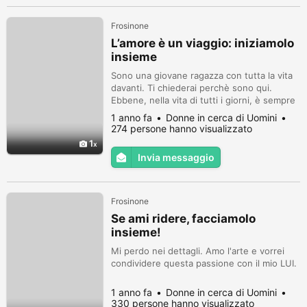
Frosinone
L’amore è un viaggio: iniziamolo
insieme
Sono una giovane ragazza con tutta la vita
davanti. Ti chiederai perchè sono qui.
Ebbene, nella vita di tutti i giorni, è sempre
più difficile trovare un ragazzo posato, un
1 anno fa
Donne in cerca di Uomini
ragazzo che guardi al futuro con ottimismo,
274 persone hanno visualizzato
che pensi al domani con progetti e sogni da
1
realizzare.
Invia messaggio
Frosinone
Se ami ridere, facciamolo
insieme!
Mi perdo nei dettagli. Amo l'arte e vorrei
condividere questa passione con il mio LUI.
1 anno fa
Donne in cerca di Uomini
330 persone hanno visualizzato