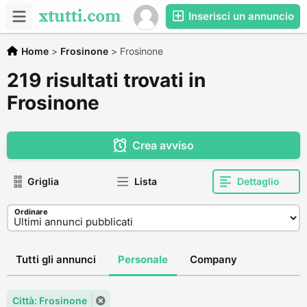
Inserisci un annuncio
Home
>
Frosinone
>
Frosinone
219 risultati trovati in
Frosinone
Crea avviso
Griglia
Lista
Dettaglio
Ordinare
Tutti gli annunci
Personale
Company
Città: Frosinone