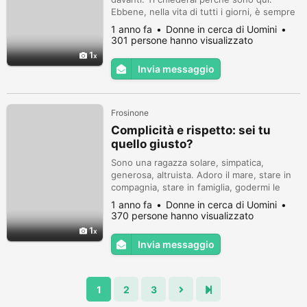
Ebbene, nella vita di tutti i giorni, è sempre
più difficile trovare un ragazzo posato, un
1 anno fa
Donne in cerca di Uomini
ragazzo che guardi al futuro con ottimismo,
301 persone hanno visualizzato
che pensi al domani con progetti e sogni da
1
realizzare.
Invia messaggio
Frosinone
Complicità e rispetto: sei tu
quello giusto?
Sono una ragazza solare, simpatica,
generosa, altruista. Adoro il mare, stare in
compagnia, stare in famiglia, godermi le
buone cene, cucinare.
1 anno fa
Donne in cerca di Uomini
370 persone hanno visualizzato
1
Invia messaggio
1
2
3