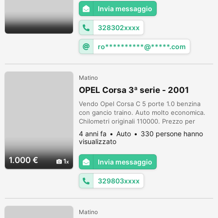
Invia messaggio
328302xxxx
ro**********@*****.com
Matino
OPEL Corsa 3ª serie - 2001
Vendo Opel Corsa C 5 porte 1.0 benzina
con gancio traino. Auto molto economica.
Chilometri originali 110000. Prezzo per
immediato realizzo con formula visto e
4 anni fa
Auto
330 persone hanno
piaciuto.
visualizzato
1.000 €
1
Invia messaggio
329803xxxx
Matino