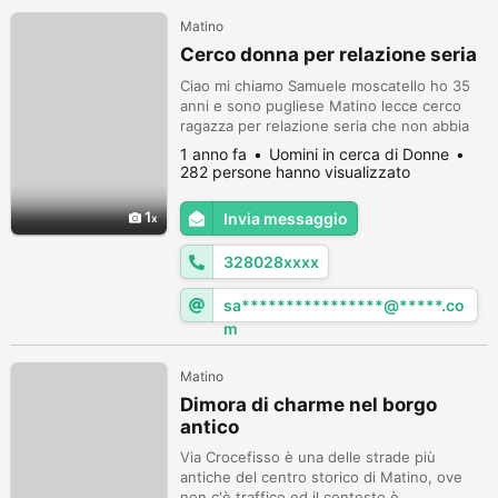
Matino
Cerco donna per relazione seria
Ciao mi chiamo Samuele moscatello ho 35
anni e sono pugliese Matino lecce cerco
ragazza per relazione seria che non abbia
pregiudizi non mi importa fina o grossa
1 anno fa
Uomini in cerca di Donne
separata ho con figli a carico ho più grande
282 persone hanno visualizzato
di me l importante che abbia la testa sulle
spalle se realmente vuoi conoscermi
1
Invia messaggio
scrivimi su WhatsApp al 3280287363 ho al
email samuelemoscatello5@gmail.c...
328028xxxx
sa****************@*****.co
m
Matino
Dimora di charme nel borgo
antico
Via Crocefisso è una delle strade più
antiche del centro storico di Matino, ove
non c'è traffico ed il contesto è