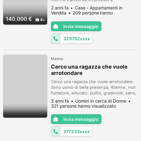
affascinante e suggestivo. In questo
2 anni fa
Case - Appartamenti in
pittoresco scenario, Casaserviceplus
Vendita
209 persone hanno
propone in vendita una particolarissima
visualizzato
140.000 €
4
dimora d'epoca, indipendente e finemente
Invia messaggio
ristrutturata. La particolarità della dimora è
l'insolito sfalsamento dei piani su cui sono...
329702xxxx
Matino
Cerco una ragazza che vuole
arrotondare
Cerco una ragazza che vuole arrotondare.
Sono uomo di bella presenza, 40enne, non
fumatore, educato, pulito, gradevole, sano,
riservato, con case di proprietà. Posso
3 anni fa
Uomini in cerca di Donne
ospitare comodamente in appartamenti
321 persone hanno visualizzato
moderni e climatizzati.
Invia messaggio
377233xxxx