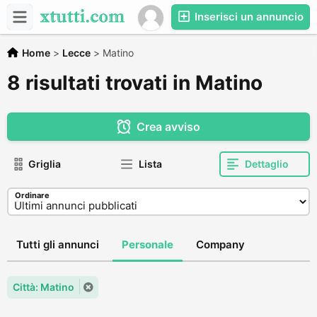
Inserisci un annuncio
Home
>
Lecce
>
Matino
8 risultati trovati in Matino
Crea avviso
Griglia
Lista
Dettaglio
Ordinare
Tutti gli annunci
Personale
Company
Città: Matino