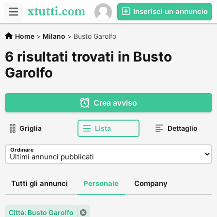
Inserisci un annuncio
Home
>
Milano
>
Busto Garolfo
6 risultati trovati in Busto
Garolfo
Crea avviso
Griglia
Lista
Dettaglio
Ordinare
Tutti gli annunci
Personale
Company
Città: Busto Garolfo