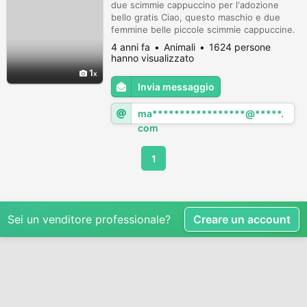
due scimmie cappuccino per l'adozione
bello gratis Ciao, questo maschio e due
femmine belle piccole scimmie cappuccine.
Saranno viene fornito con tutti i loro
4 anni fa
Animali
1624 persone
documenti genealogico Io caricare una foto
hanno visualizzato
per voi. Sono pronti a trasferirsi a casa loro
1
per sempre, sono molto grande con altri
Invia messaggio
cani e il gatto di, LORO più grande fan ha
poca personalità .... Ho un ...
ma*****************@*****.
com
1
Sei un venditore professionale?
Creare un account