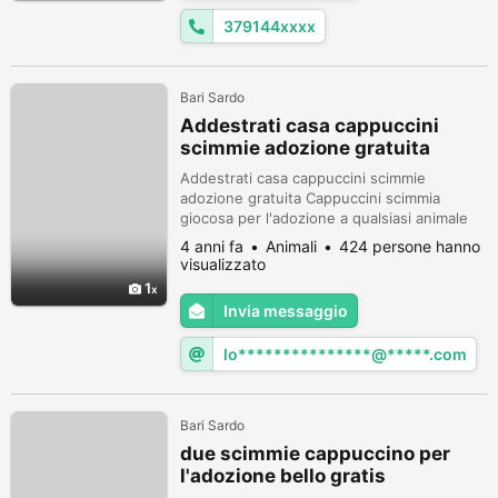
379144xxxx
Bari Sardo
Addestrati casa cappuccini
scimmie adozione gratuita
Addestrati casa cappuccini scimmie
adozione gratuita Cappuccini scimmia
giocosa per l'adozione a qualsiasi animale
domestico di famiglia amorevole e
4 anni fa
Animali
424 persone hanno
premuroso, non importa dove potrebbero
visualizzato
essere mai. le nostre scimmie sono scimmie
1
cappuccino scimmie casa che vengono
Invia messaggio
allevati pannolini per bambini addestrati, al
guinzaglio addestrati, indossa abiti e gli
lo***************@*****.com
piac...
Bari Sardo
due scimmie cappuccino per
l'adozione bello gratis