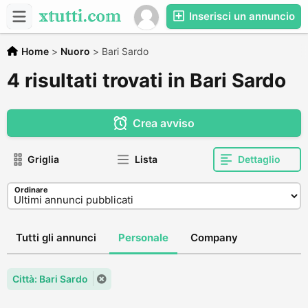
Inserisci un annuncio
Home
>
Nuoro
>
Bari Sardo
4 risultati trovati in Bari Sardo
Crea avviso
Griglia
Lista
Dettaglio
Ordinare
Tutti gli annunci
Personale
Company
Città: Bari Sardo